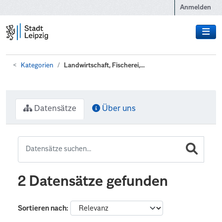
Zum Hauptinhalt wechseln
Anmelden
Kategorien
Landwirtschaft, Fischerei,...
Datensätze
Über uns
2 Datensätze gefunden
Sortieren nach