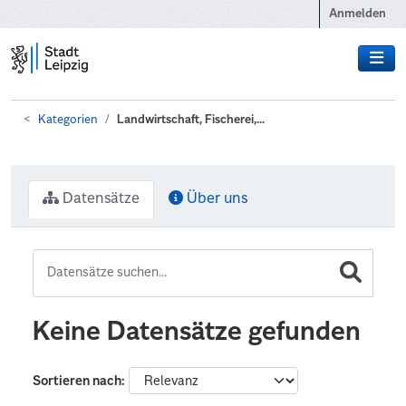
Zum Hauptinhalt wechseln
Anmelden
Kategorien
Landwirtschaft, Fischerei,...
Datensätze
Über uns
Keine Datensätze gefunden
Sortieren nach