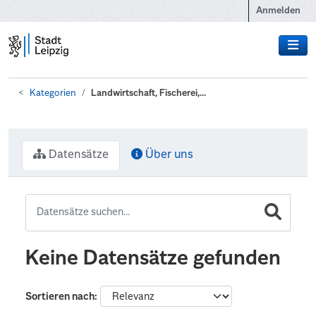
Zum Hauptinhalt wechseln
Anmelden
Kategorien
Landwirtschaft, Fischerei,...
Datensätze
Über uns
Keine Datensätze gefunden
Sortieren nach