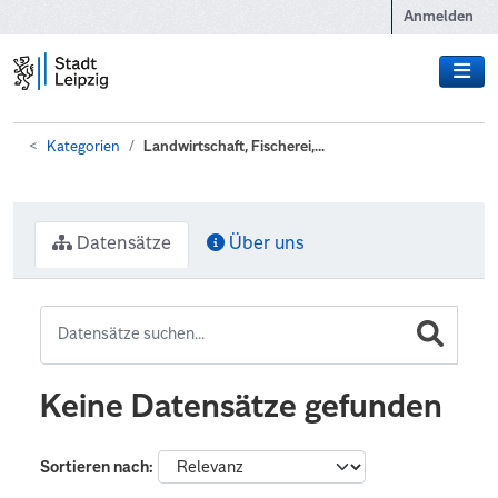
Zum Hauptinhalt wechseln
Anmelden
Kategorien
Landwirtschaft, Fischerei,...
Datensätze
Über uns
Keine Datensätze gefunden
Sortieren nach