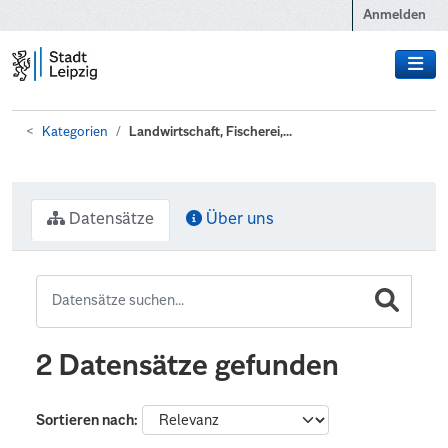
Zum Hauptinhalt wechseln
Anmelden
Kategorien
Landwirtschaft, Fischerei,...
Datensätze
Über uns
2 Datensätze gefunden
Sortieren nach