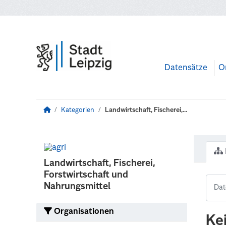
Zum Hauptinhalt wechseln
Datensätze
O
Kategorien
Landwirtschaft, Fischerei,...
Landwirtschaft, Fischerei,
Forstwirtschaft und
Nahrungsmittel
Organisationen
Ke