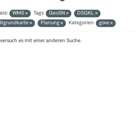
ate:
WMS
Tags:
GeoSN
DSGKL
dtgrundkarte
Planung
Kategorien:
gove
 versuch es mit einer anderen Suche.