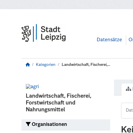
Zum Hauptinhalt wechseln
Datensätze
O
Kategorien
Landwirtschaft, Fischerei,...
Landwirtschaft, Fischerei,
Forstwirtschaft und
Nahrungsmittel
Organisationen
Ke