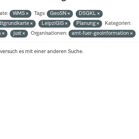
ate:
WMS
Tags:
GeoSN
DSGKL
dtgrundkarte
LeipziGIS
Planung
Kategorien:
h
just
Organisationen:
amt-fuer-geoinformation
 versuch es mit einer anderen Suche.