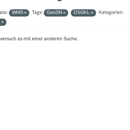
ate:
WMS
Tags:
GeoSN
DSGKL
Kategorien:
n
 versuch es mit einer anderen Suche.