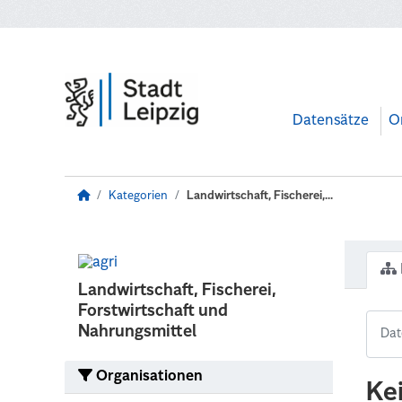
Zum Hauptinhalt wechseln
Datensätze
O
Kategorien
Landwirtschaft, Fischerei,...
Landwirtschaft, Fischerei,
Forstwirtschaft und
Nahrungsmittel
Organisationen
Ke