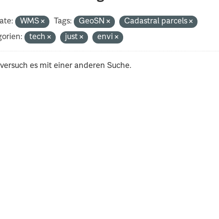
ate:
WMS
Tags:
GeoSN
Cadastral parcels
orien:
tech
just
envi
 versuch es mit einer anderen Suche.