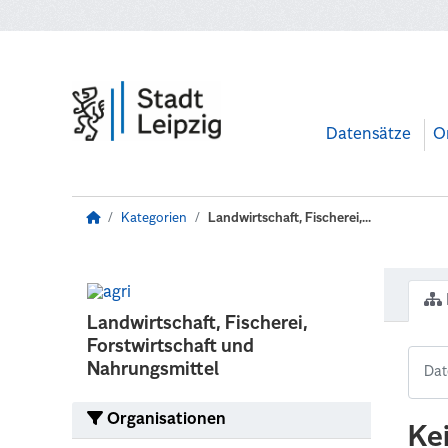
Zum Hauptinhalt wechseln
Datensätze
O
Kategorien
Landwirtschaft, Fischerei,...
Landwirtschaft, Fischerei,
Forstwirtschaft und
Nahrungsmittel
Organisationen
Ke