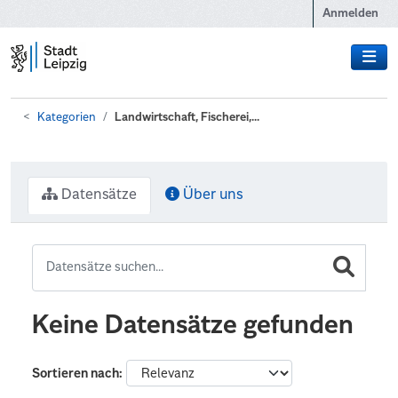
Zum Hauptinhalt wechseln
Anmelden
Kategorien
Landwirtschaft, Fischerei,...
Datensätze
Über uns
Keine Datensätze gefunden
Sortieren nach