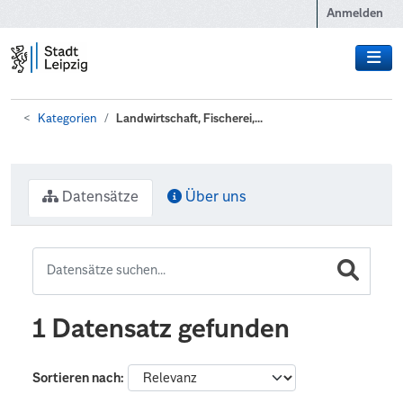
Zum Hauptinhalt wechseln
Anmelden
Kategorien
Landwirtschaft, Fischerei,...
Datensätze
Über uns
1 Datensatz gefunden
Sortieren nach