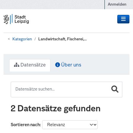
Zum Hauptinhalt wechseln
Anmelden
Kategorien
Landwirtschaft, Fischerei,...
Datensätze
Über uns
2 Datensätze gefunden
Sortieren nach