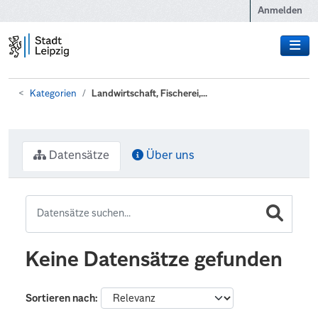
Zum Hauptinhalt wechseln
Anmelden
Kategorien
Landwirtschaft, Fischerei,...
Datensätze
Über uns
Keine Datensätze gefunden
Sortieren nach