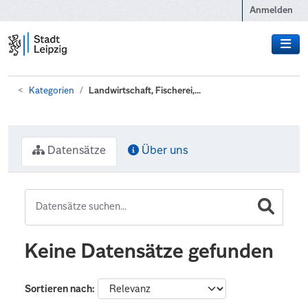
Zum Hauptinhalt wechseln
Anmelden
Kategorien
Landwirtschaft, Fischerei,...
Datensätze
Über uns
Keine Datensätze gefunden
Sortieren nach