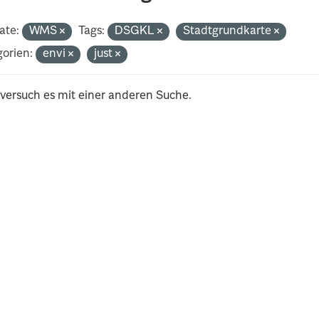
ate:
WMS
Tags:
DSGKL
Stadtgrundkarte
orien:
envi
just
 versuch es mit einer anderen Suche.