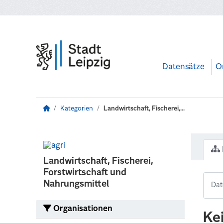
Zum Hauptinhalt wechseln
Datensätze
O
Kategorien
Landwirtschaft, Fischerei,...
Landwirtschaft, Fischerei,
Forstwirtschaft und
Nahrungsmittel
Organisationen
Ke