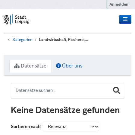
Zum Hauptinhalt wechseln
Anmelden
Kategorien
Landwirtschaft, Fischerei,...
Datensätze
Über uns
Keine Datensätze gefunden
Sortieren nach