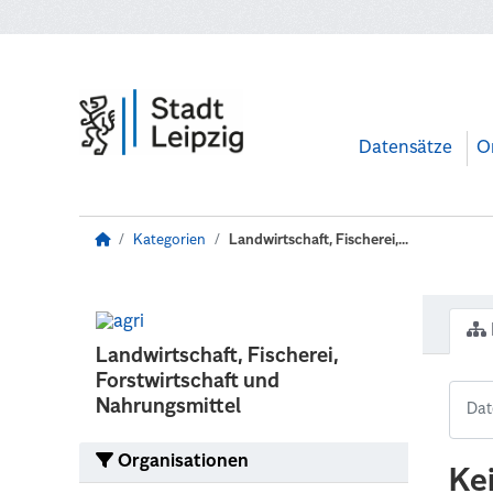
Zum Hauptinhalt wechseln
Datensätze
O
Kategorien
Landwirtschaft, Fischerei,...
Landwirtschaft, Fischerei,
Forstwirtschaft und
Nahrungsmittel
Organisationen
Ke