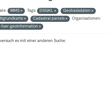
ate:
WMS
Tags:
DSGKL
Geobasisdaten
dtgrundkarte
Cadastral parcels
Organisationen:
-fuer-geoinformation
 versuch es mit einer anderen Suche.