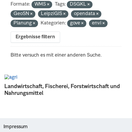
Formate:
WMS
Tags:
DSGKL
GeoSN
LeipziGIS
opendata
Planung
Kategorien:
gove
envi
Ergebnisse filtern
Bitte versuch es mit einer anderen Suche.
Landwirtschaft, Fischerei, Forstwirtschaft und
Nahrungsmittel
Impressum