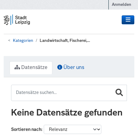
Zum Hauptinhalt wechseln
Anmelden
Kategorien
Landwirtschaft, Fischerei,...
Datensätze
Über uns
Keine Datensätze gefunden
Sortieren nach