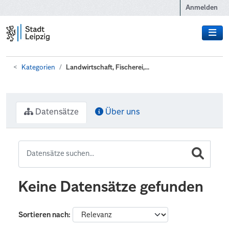
Zum Hauptinhalt wechseln
Anmelden
Kategorien
Landwirtschaft, Fischerei,...
Datensätze
Über uns
Keine Datensätze gefunden
Sortieren nach