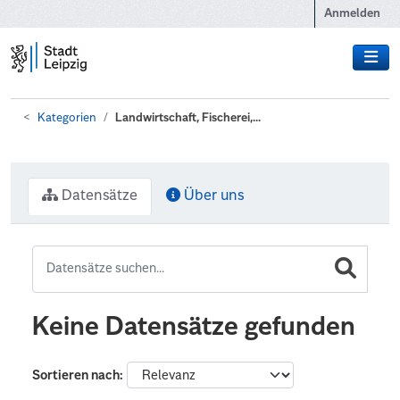
Zum Hauptinhalt wechseln
Anmelden
Kategorien
Landwirtschaft, Fischerei,...
Datensätze
Über uns
Keine Datensätze gefunden
Sortieren nach