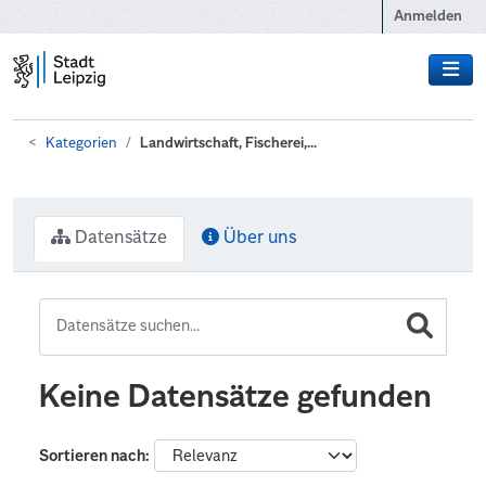
Zum Hauptinhalt wechseln
Anmelden
Kategorien
Landwirtschaft, Fischerei,...
Datensätze
Über uns
Keine Datensätze gefunden
Sortieren nach