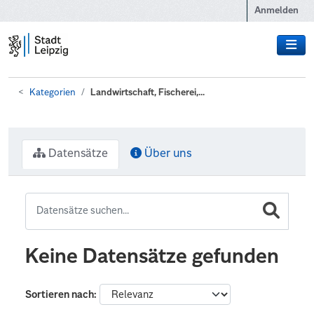
Zum Hauptinhalt wechseln
Anmelden
Kategorien
Landwirtschaft, Fischerei,...
Datensätze
Über uns
Keine Datensätze gefunden
Sortieren nach