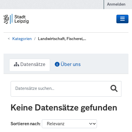
Zum Hauptinhalt wechseln
Anmelden
Kategorien
Landwirtschaft, Fischerei,...
Datensätze
Über uns
Keine Datensätze gefunden
Sortieren nach