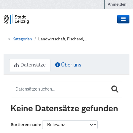
Zum Hauptinhalt wechseln
Anmelden
Kategorien
Landwirtschaft, Fischerei,...
Datensätze
Über uns
Keine Datensätze gefunden
Sortieren nach