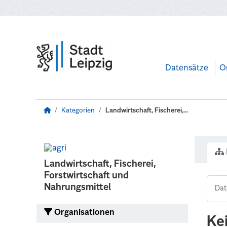
Zum Hauptinhalt wechseln
Datensätze
O
Kategorien
Landwirtschaft, Fischerei,...
Landwirtschaft, Fischerei,
Forstwirtschaft und
Nahrungsmittel
Organisationen
Ke