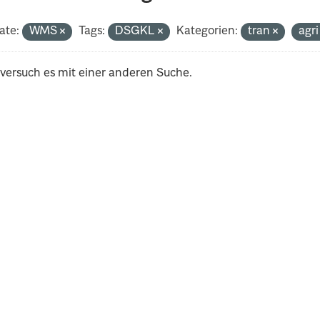
ate:
WMS
Tags:
DSGKL
Kategorien:
tran
agr
 versuch es mit einer anderen Suche.