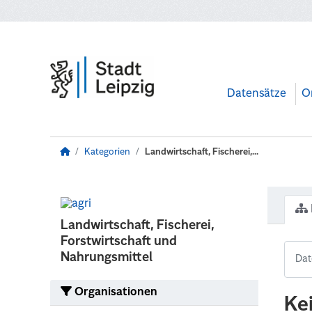
Zum Hauptinhalt wechseln
Datensätze
O
Kategorien
Landwirtschaft, Fischerei,...
Landwirtschaft, Fischerei,
Forstwirtschaft und
Nahrungsmittel
Organisationen
Ke