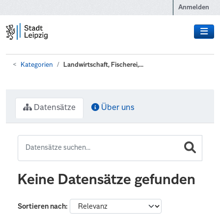
Zum Hauptinhalt wechseln
Anmelden
Kategorien
Landwirtschaft, Fischerei,...
Datensätze
Über uns
Keine Datensätze gefunden
Sortieren nach