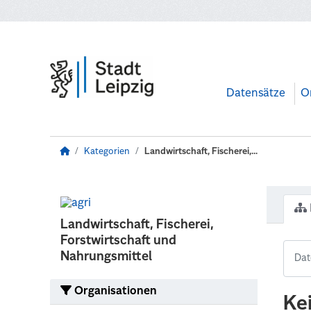
Zum Hauptinhalt wechseln
Datensätze
O
Kategorien
Landwirtschaft, Fischerei,...
Landwirtschaft, Fischerei,
Forstwirtschaft und
Nahrungsmittel
Organisationen
Ke