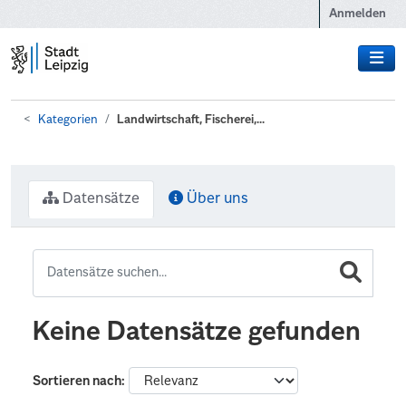
Zum Hauptinhalt wechseln
Anmelden
Kategorien
Landwirtschaft, Fischerei,...
Datensätze
Über uns
Keine Datensätze gefunden
Sortieren nach