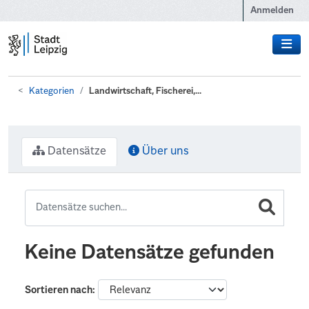
Zum Hauptinhalt wechseln
Anmelden
Kategorien
Landwirtschaft, Fischerei,...
Datensätze
Über uns
Keine Datensätze gefunden
Sortieren nach