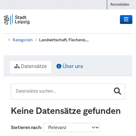
Zum Hauptinhalt wechseln
Anmelden
Kategorien
Landwirtschaft, Fischerei,...
Datensätze
Über uns
Keine Datensätze gefunden
Sortieren nach