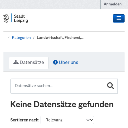
Zum Hauptinhalt wechseln
Anmelden
Kategorien
Landwirtschaft, Fischerei,...
Datensätze
Über uns
Keine Datensätze gefunden
Sortieren nach