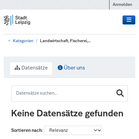
Zum Hauptinhalt wechseln
Anmelden
Kategorien
Landwirtschaft, Fischerei,...
Datensätze
Über uns
Keine Datensätze gefunden
Sortieren nach