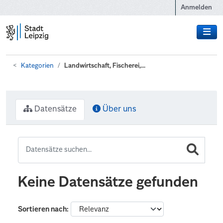
Zum Hauptinhalt wechseln
Anmelden
Kategorien
Landwirtschaft, Fischerei,...
Datensätze
Über uns
Keine Datensätze gefunden
Sortieren nach