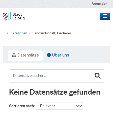
Zum Hauptinhalt wechseln
Anmelden
Kategorien
Landwirtschaft, Fischerei,...
Datensätze
Über uns
Keine Datensätze gefunden
Sortieren nach