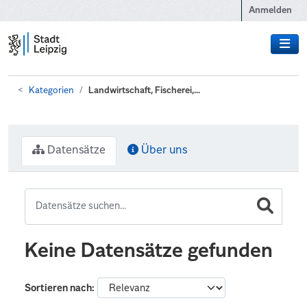
Zum Hauptinhalt wechseln
Anmelden
Kategorien
Landwirtschaft, Fischerei,...
Datensätze
Über uns
Keine Datensätze gefunden
Sortieren nach