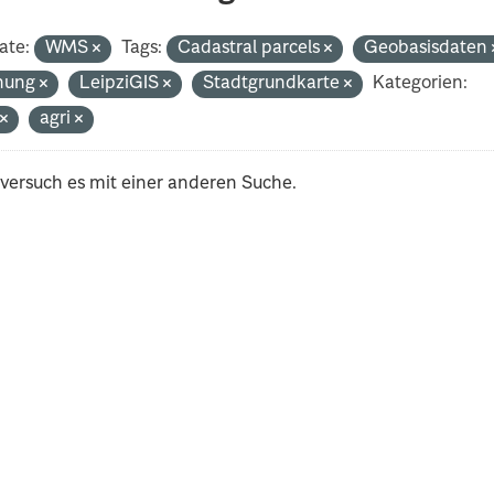
ate:
WMS
Tags:
Cadastral parcels
Geobasisdaten
nung
LeipziGIS
Stadtgrundkarte
Kategorien:
t
agri
 versuch es mit einer anderen Suche.