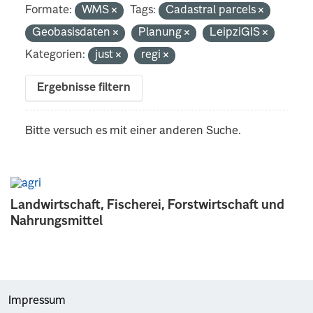
Formate:
WMS
Tags:
Cadastral parcels
Geobasisdaten
Planung
LeipziGIS
Kategorien:
just
regi
Ergebnisse filtern
Bitte versuch es mit einer anderen Suche.
Landwirtschaft, Fischerei, Forstwirtschaft und
Nahrungsmittel
Impressum