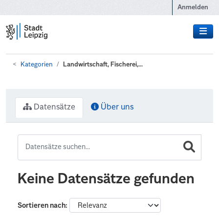
Zum Hauptinhalt wechseln
Anmelden
Kategorien
Landwirtschaft, Fischerei,...
Datensätze
Über uns
Keine Datensätze gefunden
Sortieren nach