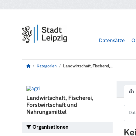
Zum Hauptinhalt wechseln
Datensätze
O
Kategorien
Landwirtschaft, Fischerei,...
Landwirtschaft, Fischerei,
Forstwirtschaft und
Nahrungsmittel
Organisationen
Ke