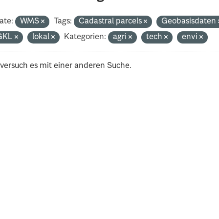
ate:
WMS
Tags:
Cadastral parcels
Geobasisdaten
GKL
lokal
Kategorien:
agri
tech
envi
 versuch es mit einer anderen Suche.