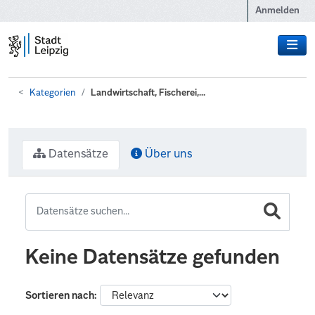
Zum Hauptinhalt wechseln
Anmelden
Kategorien
Landwirtschaft, Fischerei,...
Datensätze
Über uns
Keine Datensätze gefunden
Sortieren nach