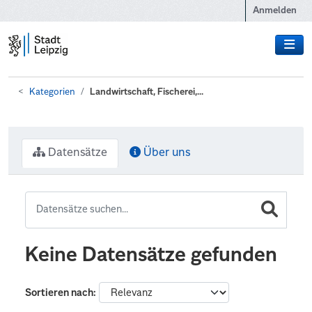
Zum Hauptinhalt wechseln
Anmelden
Kategorien
Landwirtschaft, Fischerei,...
Datensätze
Über uns
Keine Datensätze gefunden
Sortieren nach