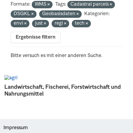
Formate:
WMS
Tags:
Cadastral parcels
DSGKL
Geobasisdaten
Kategorien:
envi
just
regi
tech
Ergebnisse filtern
Bitte versuch es mit einer anderen Suche.
Landwirtschaft, Fischerei, Forstwirtschaft und
Nahrungsmittel
Impressum