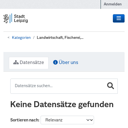
Zum Hauptinhalt wechseln
Anmelden
Kategorien
Landwirtschaft, Fischerei,...
Datensätze
Über uns
Keine Datensätze gefunden
Sortieren nach