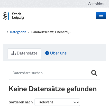
Zum Hauptinhalt wechseln
Anmelden
Kategorien
Landwirtschaft, Fischerei,...
Datensätze
Über uns
Keine Datensätze gefunden
Sortieren nach