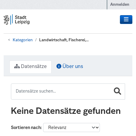
Zum Hauptinhalt wechseln
Anmelden
Kategorien
Landwirtschaft, Fischerei,...
Datensätze
Über uns
Keine Datensätze gefunden
Sortieren nach