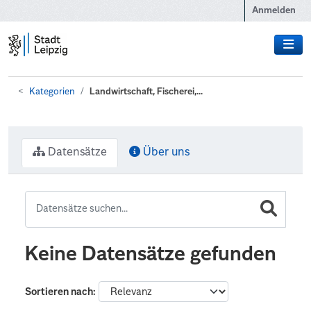
Zum Hauptinhalt wechseln
Anmelden
Kategorien
Landwirtschaft, Fischerei,...
Datensätze
Über uns
Keine Datensätze gefunden
Sortieren nach