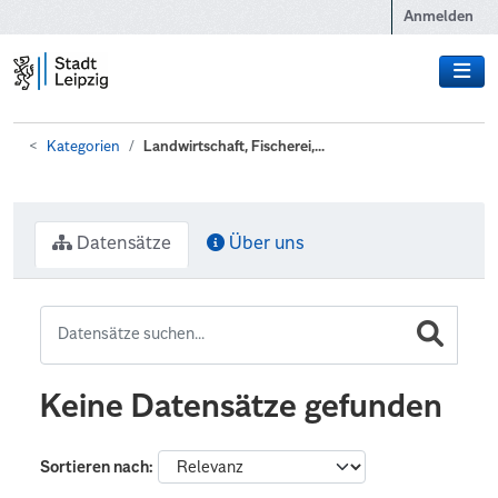
Zum Hauptinhalt wechseln
Anmelden
Kategorien
Landwirtschaft, Fischerei,...
Datensätze
Über uns
Keine Datensätze gefunden
Sortieren nach