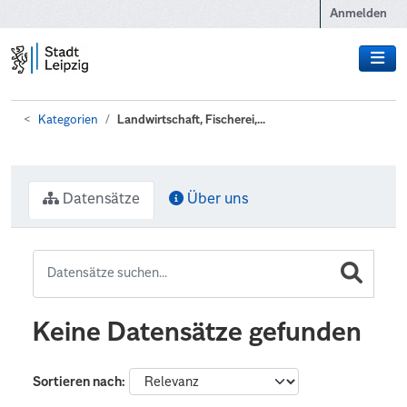
Zum Hauptinhalt wechseln
Anmelden
Kategorien
Landwirtschaft, Fischerei,...
Datensätze
Über uns
Keine Datensätze gefunden
Sortieren nach