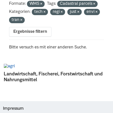
Formate:
WMS
Tags:
Cadastral parcels
Kategorien:
tech
regi
just
envi
tran
Ergebnisse filtern
Bitte versuch es mit einer anderen Suche.
Landwirtschaft, Fischerei, Forstwirtschaft und
Nahrungsmittel
Impressum