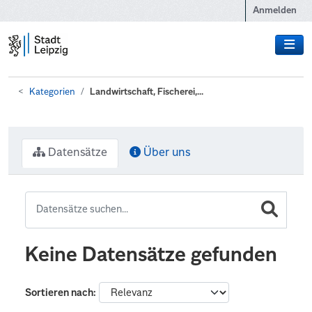
Zum Hauptinhalt wechseln
Anmelden
Kategorien
Landwirtschaft, Fischerei,...
Datensätze
Über uns
Keine Datensätze gefunden
Sortieren nach