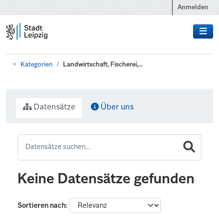
Zum Hauptinhalt wechseln
Anmelden
Kategorien
Landwirtschaft, Fischerei,...
Datensätze
Über uns
Keine Datensätze gefunden
Sortieren nach