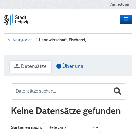
Zum Hauptinhalt wechseln
Anmelden
Kategorien
Landwirtschaft, Fischerei,...
Datensätze
Über uns
Keine Datensätze gefunden
Sortieren nach